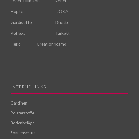
Leder-Hillmann
Neher
Höpke
JOKA
Gardisette
Duette
Reflexa
Tarkett
Heko
Creationricamo
INTERNE LINKS
Gardinen
Polsterstoffe
Bodenbeläge
Sonnenschutz