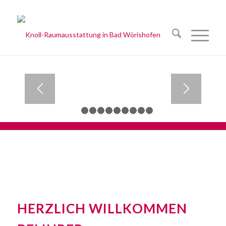
1
2
3
4
5
6
7
8
9
10
HERZLICH WILLKOMMEN