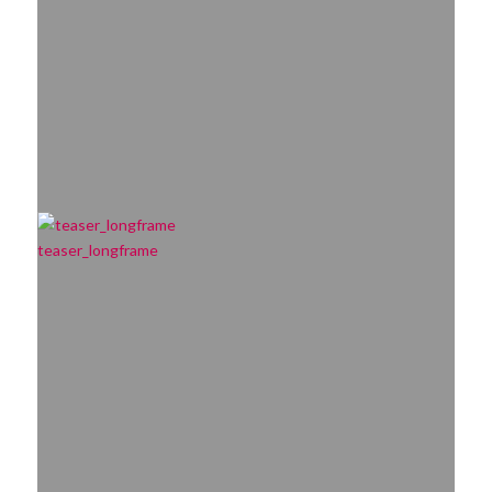
teaser_longframe