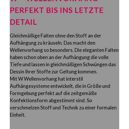
PERFEKT BIS INS LETZTE
DETAIL
Gleichmäßige Falten ohne den Stoff an der
Aufhängung zu kräuseln. Das macht den
Wellenvorhang so besonders. Die eleganten Falten
haben schon oben an der Aufhängung die volle
Tiefe und lassen in gleichmäßigen Schwüngen das
Dessin Ihrer Stoffe zur Geltung kommen.
Mit W Wellenvorhang hat interstil
Aufhängesysteme entwickelt, die in Größe und
Formgebung perfekt auf die zeitgemäße
Konfektionsform abgestimmt sind. So
verschmelzen Stoff und Technik zu einer formalen
Einheit.