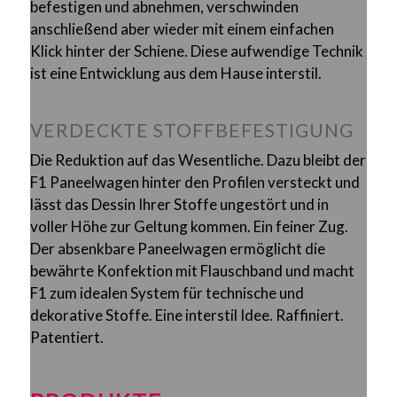
befestigen und abnehmen, verschwinden
anschließend aber wieder mit einem einfachen
Klick hinter der Schiene. Diese aufwendige Technik
ist eine Entwicklung aus dem Hause interstil.
VERDECKTE STOFFBEFESTIGUNG
Die Reduktion auf das Wesentliche. Dazu bleibt der
F1 Paneelwagen hinter den Profilen versteckt und
lässt das Dessin Ihrer Stoffe ungestört und in
voller Höhe zur Geltung kommen. Ein feiner Zug.
Der absenkbare Paneelwagen ermöglicht die
bewährte Konfektion mit Flauschband und macht
F1 zum idealen System für technische und
dekorative Stoffe. Eine interstil Idee. Raffiniert.
Patentiert.