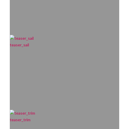
teaser_sail
teaser_trim