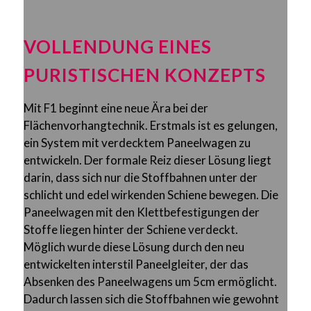
VOLLENDUNG EINES
PURISTISCHEN KONZEPTS
Mit F1 beginnt eine neue Ära bei der
Flächenvorhangtechnik. Erstmals ist es gelungen,
ein System mit verdecktem Paneelwagen zu
entwickeln. Der formale Reiz dieser Lösung liegt
darin, dass sich nur die Stoffbahnen unter der
schlicht und edel wirkenden Schiene bewegen. Die
Paneelwagen mit den Klettbefestigungen der
Stoffe liegen hinter der Schiene verdeckt.
Möglich wurde diese Lösung durch den neu
entwickelten interstil Paneelgleiter, der das
Absenken des Paneelwagens um 5cm ermöglicht.
Dadurch lassen sich die Stoffbahnen wie gewohnt