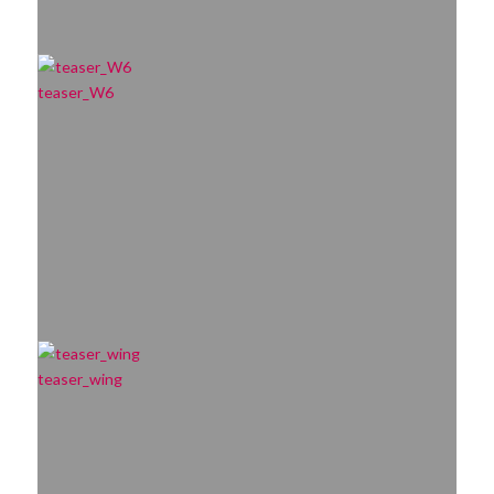
teaser_W6
teaser_wing