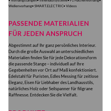
• Vorhangstangen
• Innenlaufsysteme
• F1 Flächenvorhang
•
Wellenvorhang
• SMART.ELECTRIC
• Videos
PASSENDE MATERIALIEN
FÜR JEDEN ANSPRUCH
Abgestimmt auf Ihr ganz persönliches Interieur.
Durch die große Auswahl an unterschiedlichen
Materialien finden Sie für jede Dekorationsform
die passende Stange – individuell auf Ihre
Gegebenheiten vor Ort auf Maß konfektioniert.
Edelstahl für Puristen, Edles Messing für zeitlose
Eleganz, Eisen für Liebhaber des Landhausstils,
natürliches Holz oder Seilspanner für filigrane
Raffinesse. Entdecken Sie die Vielfalt.