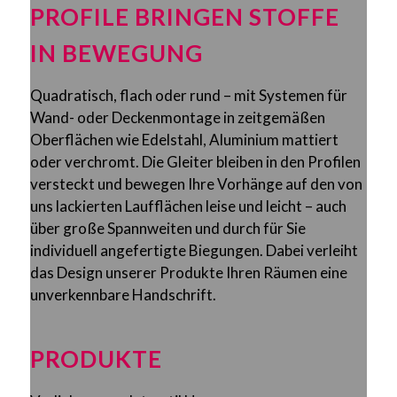
PROFILE BRINGEN STOFFE
IN BEWEGUNG
Quadratisch, flach oder rund – mit Systemen für
Wand- oder Deckenmontage in zeitgemäßen
Oberflächen wie Edelstahl, Aluminium mattiert
oder verchromt. Die Gleiter bleiben in den Profilen
versteckt und bewegen Ihre Vorhänge auf den von
uns lackierten Laufflächen leise und leicht – auch
über große Spannweiten und durch für Sie
individuell angefertigte Biegungen. Dabei verleiht
das Design unserer Produkte Ihren Räumen eine
unverkennbare Handschrift.
PRODUKTE